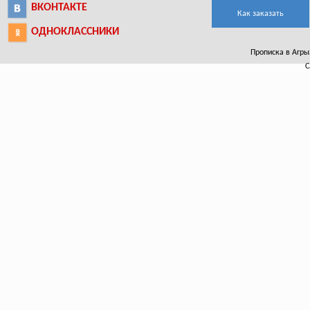
ВКОНТАКТЕ
Как заказать
ОДНОКЛАССНИКИ
Прописка в Агрыз
С