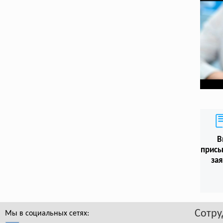
В
присы
зая
Сотру
Мы в социальных сетях: