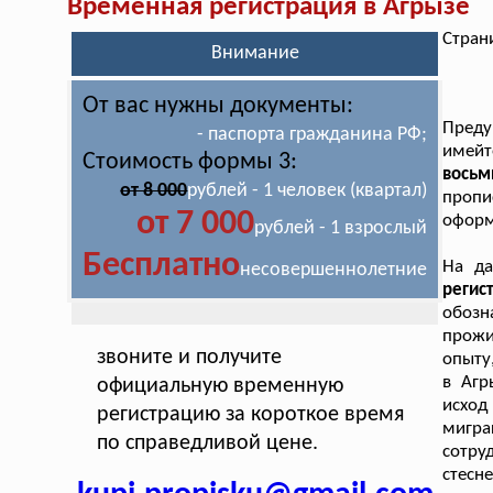
Временная регистрация в Агрызе
Стран
Внимание
От вас нужны документы:
Преду
- паспорта гражданина РФ;
имей
Стоимость формы 3:
восьм
от 8 000
рублей - 1 человек (квартал)
пропи
от 7 000
оформ
рублей - 1 взрослый
Бесплатно
На д
несовершеннолетние
реги
обозн
прожи
звоните и получите
опыту
в Агр
официальную временную
исход
регистрацию за короткое время
мигр
по справедливой цене.
сотру
стесн