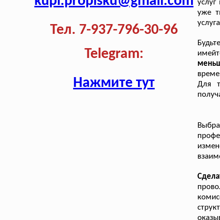
kupi.propisku@gmail.com
услуг
уже т
услуг
Тел. 7-937-796-30-96
Будьт
Telegram:
имей
меньш
време
Нажмите тут
Для т
получа
Выбр
профе
измен
взаим
Сдела
прово
комис
струк
оказ