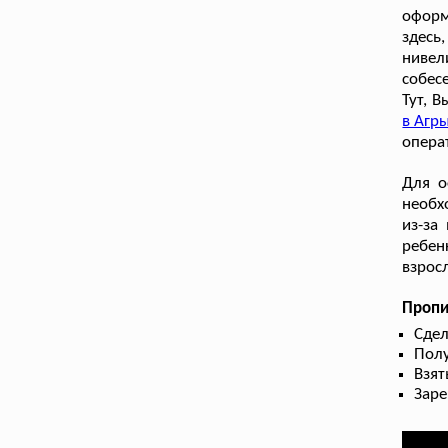
оформ
здесь
нивел
собес
Тут, 
в Агр
опера
Для о
необх
из-за
ребен
взрос
Пропи
Сдел
Пол
Взят
Заре